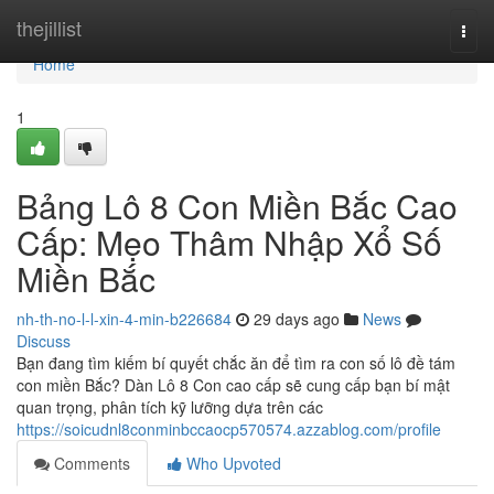
Home
thejillist
Togg
navi
Home
1
Bảng Lô 8 Con Miền Bắc Cao
Cấp: Mẹo Thâm Nhập Xổ Số
Miền Bắc
nh-th-no-l-l-xin-4-min-b226684
29 days ago
News
Discuss
Bạn đang tìm kiếm bí quyết chắc ăn để tìm ra con số lô đề tám
con miền Bắc? Dàn Lô 8 Con cao cấp sẽ cung cấp bạn bí mật
quan trọng, phân tích kỹ lưỡng dựa trên các
https://soicudnl8conminbccaocp570574.azzablog.com/profile
Comments
Who Upvoted