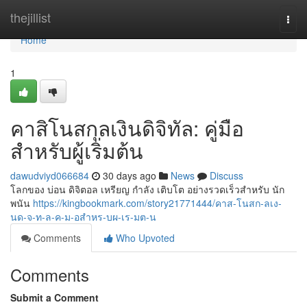
Home
thejillist
Togg
navi
Home
1
คาสิโนสกุลเงินดิจิทัล: คู่มือ
สำหรับผู้เริ่มต้น
dawudviyd066684
30 days ago
News
Discuss
โลกของ บ่อน ดิจิตอล เหรียญ กำลัง เติบโต อย่างรวดเร็วสำหรับ นัก
พนัน
https://kingbookmark.com/story21771444/คาส-โนสก-ลเง-
นด-จ-ท-ล-ค-ม-อสำหร-บผ-เร-มต-น
Comments
Who Upvoted
Comments
Submit a Comment