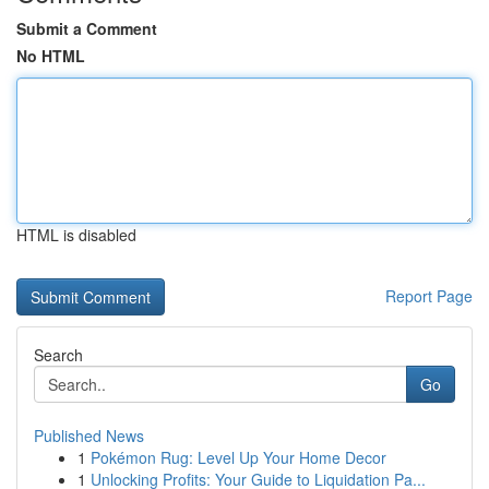
Submit a Comment
No HTML
HTML is disabled
Report Page
Search
Go
Published News
1
Pokémon Rug: Level Up Your Home Decor
1
Unlocking Profits: Your Guide to Liquidation Pa...