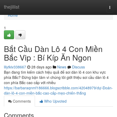
Home
thejillist
Togg
navi
Home
1
Bắt Cầu Dàn Lô 4 Con Miền
Bắc Vip : Bí Kíp Ăn Ngon
lilytkiv338667
28 days ago
News
Discuss
Bạn đang tìm kiếm cách hiệu quả để soi dàn lô 4 con khu vực
phía Bắc? Đừng bận tâm vì chúng tôi giới thiệu soi cầu dàn lô 4
con phía Bắc cao cấp với nhiều
https://barbaraqnmf186666.blogscribble.com/42048979/dự-Đoán-
dàn-lô-4-con-miền-bắc-cao-cấp-mẹo-chiến-thắng
Comments
Who Upvoted
Comments