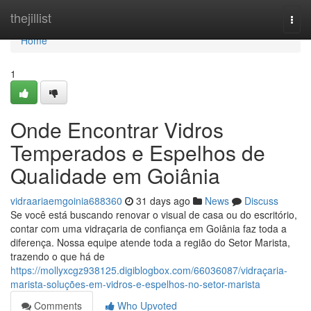
Home
thejillist
Togg
navi
Home
1
Onde Encontrar Vidros
Temperados e Espelhos de
Qualidade em Goiânia
vidraariaemgoinia688360
31 days ago
News
Discuss
Se você está buscando renovar o visual de casa ou do escritório,
contar com uma vidraçaria de confiança em Goiânia faz toda a
diferença. Nossa equipe atende toda a região do Setor Marista,
trazendo o que há de
https://mollyxcgz938125.digiblogbox.com/66036087/vidraçaria-
marista-soluções-em-vidros-e-espelhos-no-setor-marista
Comments
Who Upvoted