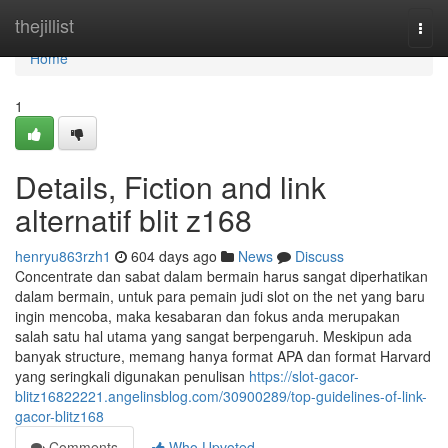
Home
thejillist
Togg
navi
Home
1
Details, Fiction and link
alternatif blit z168
henryu863rzh1
604 days ago
News
Discuss
Concentrate dan sabat dalam bermain harus sangat diperhatikan
dalam bermain, untuk para pemain judi slot on the net yang baru
ingin mencoba, maka kesabaran dan fokus anda merupakan
salah satu hal utama yang sangat berpengaruh. Meskipun ada
banyak structure, memang hanya format APA dan format Harvard
yang seringkali digunakan penulisan
https://slot-gacor-
blitz16822221.angelinsblog.com/30900289/top-guidelines-of-link-
gacor-blitz168
Comments
Who Upvoted