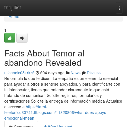
Home
thejillist
Togg
navi
Home
1
Facts About Temor al
abandono Revealed
michaelc051rkz6
604 days ago
News
Discuss
Reformula lo que te dicen. La empatía es un elemento esencial
para ayudar a otros a sentirse apoyados, y para identificarte con
tu interlocutor, tienes que entender claramente lo que está
tratando de comunicar. Solicite registros, formularios y
certificaciones Solicite la entrega de información médica Actualice
el acceso a
https://tarot-
telefonico30741.ttblogs.com/11320806/what-does-apoyo-
emocional-mean
Comments
Who Upvoted