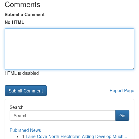
Comments
Submit a Comment
No HTML
HTML is disabled
Report Page
Search
Go
Published News
1
Lane Cove North Electrician Aiding Develop Much...