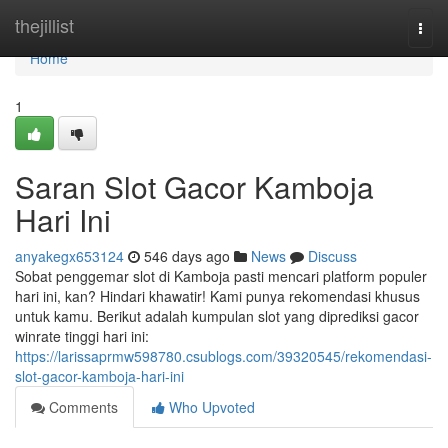
Home
thejillist
Togg
navi
Home
1
Saran Slot Gacor Kamboja
Hari Ini
anyakegx653124
546 days ago
News
Discuss
Sobat penggemar slot di Kamboja pasti mencari platform populer
hari ini, kan? Hindari khawatir! Kami punya rekomendasi khusus
untuk kamu. Berikut adalah kumpulan slot yang diprediksi gacor
winrate tinggi hari ini:
https://larissaprmw598780.csublogs.com/39320545/rekomendasi-
slot-gacor-kamboja-hari-ini
Comments
Who Upvoted