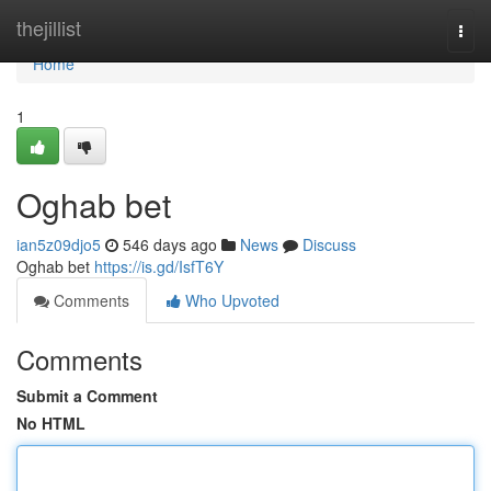
Home
thejillist
Togg
navi
Home
1
Oghab bet
ian5z09djo5
546 days ago
News
Discuss
Oghab bet
https://is.gd/IsfT6Y
Comments
Who Upvoted
Comments
Submit a Comment
No HTML