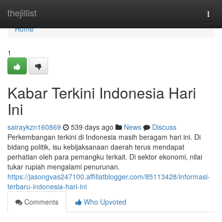
Home
thejillist
Togg
navi
Home
1
Kabar Terkini Indonesia Hari
Ini
sairaykzn160869
539 days ago
News
Discuss
Perkembangan terkini di Indonesia masih beragam hari ini. Di
bidang politik, isu kebijaksanaan daerah terus mendapat
perhatian oleh para pemangku terkait. Di sektor ekonomi, nilai
tukar rupiah mengalami penurunan.
https://jasongvas247100.affiliatblogger.com/85113428/informasi-
terbaru-indonesia-hari-ini
Comments
Who Upvoted