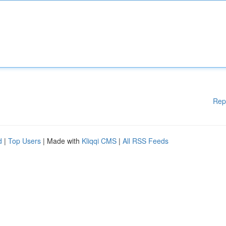
Rep
d
|
Top Users
| Made with
Kliqqi CMS
|
All RSS Feeds