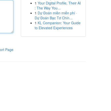
1
Your Digital Profile, Their AI
: The Way You...
1
Dự Đoán miền miễn phí ·
Dự Đoán Bạc Tơ Chín...
1
KL Companion: Your Guide
to Elevated Experiences
ort Page