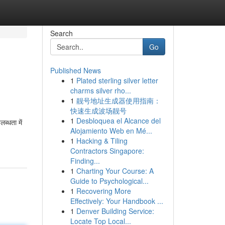
Search
Go
Published News
1
Plated sterling silver letter
charms silver rho...
1
靓号地址生成器使用指南：
快速生成波场靓号
1
Desbloquea el Alcance del
ब्धता में
Alojamiento Web en Mé...
1
Hacking & Tiling
Contractors Singapore:
Finding...
1
Charting Your Course: A
Guide to Psychological...
1
Recovering More
Effectively: Your Handbook ...
1
Denver Building Service:
Locate Top Local...