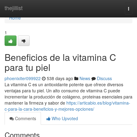
Home
thejillist
Togg
navi
Home
1
Beneficios de la vitamina C
para tu piel
phoenixiter099922
538 days ago
News
Discuss
La vitamina C es un antioxidante potente que ofrece diversos
ventajas para tu piel. Un alto consumo de vitamina C puede
incrementar la producción de colágeno, proteinas esenciales para
mantener la firmeza y sabor de
https://articabio.es/blog/vitamina-
c-para-la-cara-beneficios-y-mejores-opciones/
Comments
Who Upvoted
Comments