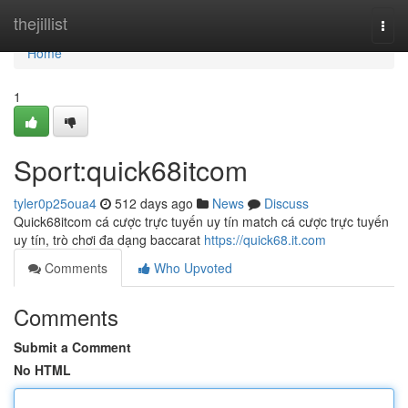
Home
thejillist
Togg
navi
Home
1
Sport:quick68itcom
tyler0p25oua4
512 days ago
News
Discuss
Quick68itcom cá cược trực tuyến uy tín match cá cược trực tuyến
uy tín, trò chơi đa dạng baccarat
https://quick68.it.com
Comments
Who Upvoted
Comments
Submit a Comment
No HTML