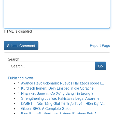
HTML is disabled
Report Page
Search
Go
Published News
1
Avance Revolucionario: Nuevos Hallazgos sobre l...
1
Kurdisch lernen: Dein Einstieg in die Sprache
1
Nhận xét Sunwin: Có Xứng đáng Tin tưởng ?
1
Strengthening Justice: Pakistan’s Legal Awarene...
1
DABET – Nền Tảng Giải Trí Trực Tuyến Hiện Đại V...
1
Global SEO: A Complete Guide
1
Blue Butterfly Necklace & Hoop Earrings Set: A ...