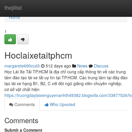
Home
thejillist
Home
1
Hoclaixetaitphcm
margarete690ccd3
512 days ago
News
Discuss
Học Lái Xe Tải TP.HCM là địa chỉ cung cấp thông tin về các trung
tâm đào tạo lái xe tải uy tín tại TP.HCM. Các trung tâm tại đây đào
tạo lái xe hạng B1, B2, C với đội ngũ giảng viên chuyên nghiệp,
cơ sở vật chất hiện
https://truongdaylaixenguyenanhth49382.blogsvila.com/33877526/ho
Comments
Who Upvoted
Comments
Submit a Comment