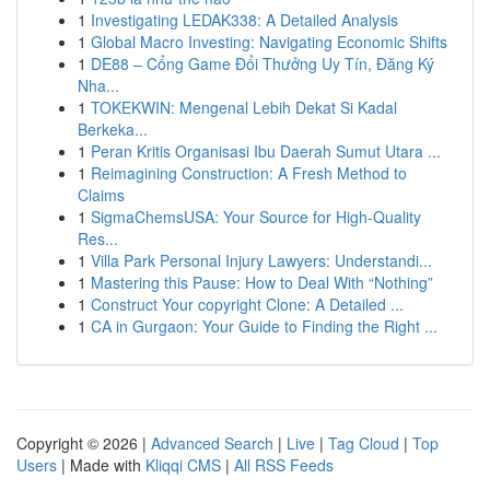
1
Investigating LEDAK338: A Detailed Analysis
1
Global Macro Investing: Navigating Economic Shifts
1
DE88 – Cổng Game Đổi Thưởng Uy Tín, Đăng Ký
Nha...
1
TOKEKWIN: Mengenal Lebih Dekat Si Kadal
Berkeka...
1
Peran Kritis Organisasi Ibu Daerah Sumut Utara ...
1
Reimagining Construction: A Fresh Method to
Claims
1
SigmaChemsUSA: Your Source for High-Quality
Res...
1
Villa Park Personal Injury Lawyers: Understandi...
1
Mastering this Pause: How to Deal With “Nothing”
1
Construct Your copyright Clone: A Detailed ...
1
CA in Gurgaon: Your Guide to Finding the Right ...
Copyright © 2026 |
Advanced Search
|
Live
|
Tag Cloud
|
Top
Users
| Made with
Kliqqi CMS
|
All RSS Feeds