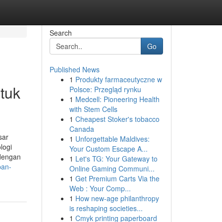
Search
Go
Published News
1
Produkty farmaceutyczne w
tuk
Polsce: Przegląd rynku
1
Medcell: Pioneering Health
with Stem Cells
1
Cheapest Stoker's tobacco
Canada
sar
1
Unforgettable Maldives:
logi
Your Custom Escape A...
 dengan
1
Let's TG: Your Gateway to
pan-
Online Gaming Communi...
1
Get Premium Carts Via the
Web : Your Comp...
1
How new-age philanthropy
is reshaping societies...
1
Cmyk printing paperboard