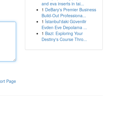
and eva inserts in tai...
1
DeBary's Premier Business
Build-Out Professiona...
1
İstanbul'daki Güvenilir
Evden Eve Depolama ...
1
Bazi: Exploring Your
Destiny's Course Thro...
ort Page