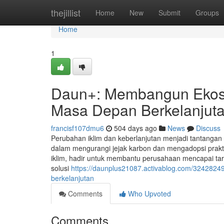
Home
thejillist
Home
New
Submit
Groups
Home
1
Daun+: Membangun Ekosi
Masa Depan Berkelanjut
francisf107dmu6
504 days ago
News
Discuss
Perubahan iklim dan keberlanjutan menjadi tantangan g
dalam mengurangi jejak karbon dan mengadopsi praktik
iklim, hadir untuk membantu perusahaan mencapai ta
solusi
https://daunplus21087.activablog.com/324282
berkelanjutan
Comments
Who Upvoted
Comments