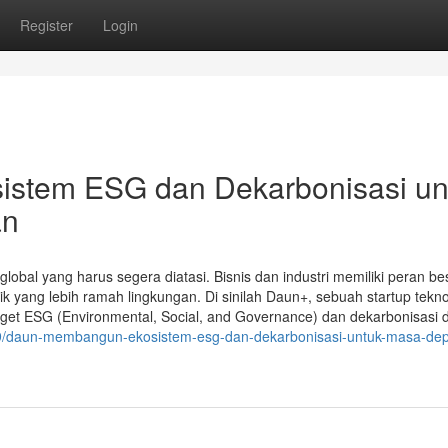
Register
Login
stem ESG dan Dekarbonisasi un
an
lobal yang harus segera diatasi. Bisnis dan industri memiliki peran be
 yang lebih ramah lingkungan. Di sinilah Daun+, sebuah startup tekno
rget ESG (Environmental, Social, and Governance) dan dekarbonisasi
49/daun-membangun-ekosistem-esg-dan-dekarbonisasi-untuk-masa-de