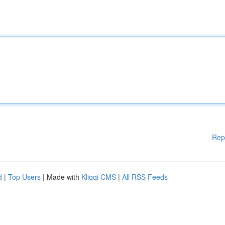
Rep
d
|
Top Users
| Made with
Kliqqi CMS
|
All RSS Feeds