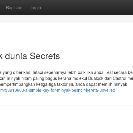
Register
Login
ik dunia Secrets
ang diberikan, tetapi sebenarnya lebih baik jika anda Test secara be
an minyak hitam paling bagus kerana molekul Dualock dari Castrol me
mpertimbangkan ketiga-tiga faktor ini, anda dapat memilih minyak
om/33910603/a-simple-key-for-minyak-pelincir-kereta-unveiled