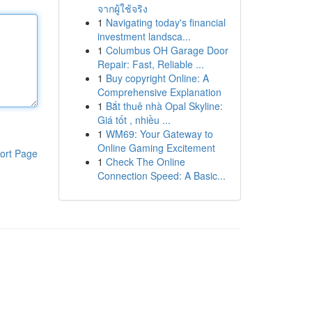
จากผู้ใช้จริง
1
Navigating today's financial
investment landsca...
1
Columbus OH Garage Door
Repair: Fast, Reliable ...
1
Buy copyright Online: A
Comprehensive Explanation
1
Bắt thuê nhà Opal Skyline:
Giá tốt , nhiều ...
1
WM69: Your Gateway to
Online Gaming Excitement
ort Page
1
Check The Online
Connection Speed: A Basic...