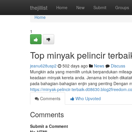
Home
thejillist
Home
New
Submit
Groups
Home
1
Top minyak pelincir terba
jeanu628usp2
502 days ago
News
Discuss
Mungkin ada yang memilih untuk berpandukan mileage y
keadaan minyak kereta anda. Jenama ini boleh dikatak
pada bahagian-bahagian enjin yang penting Dengan me
https://minyak-pelincir-terbaik-d08630.blog2freedom.c
Comments
Who Upvoted
Comments
Submit a Comment