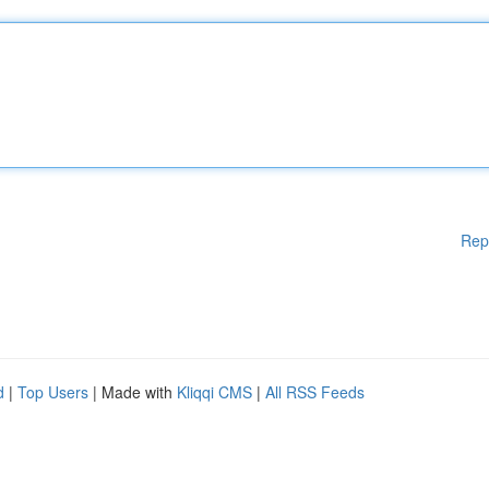
Rep
d
|
Top Users
| Made with
Kliqqi CMS
|
All RSS Feeds