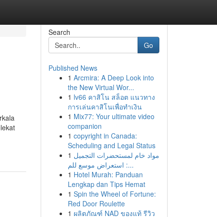
Search
Go
Published News
1
Arcmira: A Deep Look into
the New Virtual Wor...
1
lv66 คาสิโน สล็อต แนวทาง
การเล่นคาสิโนเพื่อทำเงิน
1
Mix77: Your ultimate video
rkala
companion
lekat
1
copyright in Canada:
Scheduling and Legal Status
1
مواد خام لمستحضرات التجميل
: استعراض موسع للم...
1
Hotel Murah: Panduan
Lengkap dan Tips Hemat
1
Spin the Wheel of Fortune:
Red Door Roulette
1
ผลิตภัณฑ์ NAD ของแท้ รีวิว