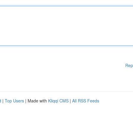
Rep
d
|
Top Users
| Made with
Kliqqi CMS
|
All RSS Feeds