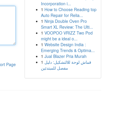
Incorporation i...
1
How to Choose Reading top
Auto Repair for Relia...
1
Ninja Double Oven Pro
Smart XL Review: The Ulti...
1
VOOPOO VRIZZ Two Pod
might be a ideal o...
1
Website Design India :
Emerging Trends & Optima...
1
Jual Blazer Pria Murah
1
قماش لوحة للالتشكيل: دليل
ort Page
مفصل للمبتدئين