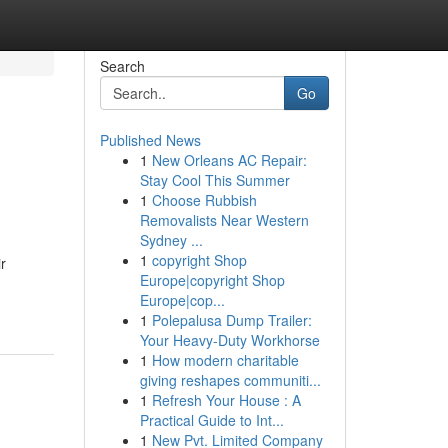
Search
Go
Published News
1
New Orleans AC Repair:
Stay Cool This Summer
1
Choose Rubbish
Removalists Near Western
Sydney ...
1
copyright Shop
r
Europe|copyright Shop
Europe|cop...
1
Polepalusa Dump Trailer:
Your Heavy-Duty Workhorse
1
How modern charitable
giving reshapes communiti...
1
Refresh Your House : A
Practical Guide to Int...
1
New Pvt. Limited Company