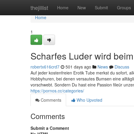
Home
thejillist
Home
New
Submit
Groups
Home
1
Scharfes Luder wird bei
robertx616crd7
501 days ago
News
Discuss
Auf jeder kostenfreien Erotik Tube merkst du sofort, a
Hobbyhuren, bei denen versautes Bumsen eine alltägli
vorschwebt. Sondern Du hast eine Passion fileür unzen
https://pornos.cc/categories/
Comments
Who Upvoted
Comments
Submit a Comment