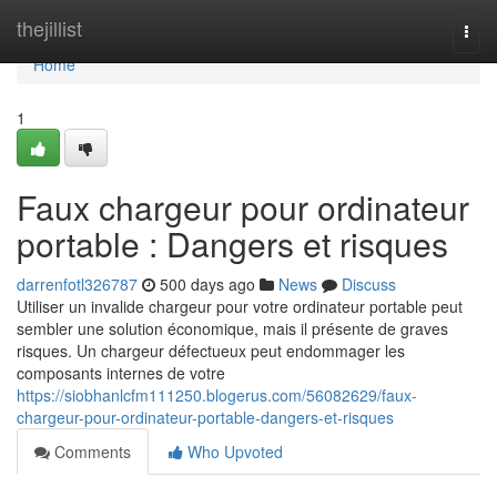
Home
thejillist
Togg
navi
Home
1
Faux chargeur pour ordinateur
portable : Dangers et risques
darrenfotl326787
500 days ago
News
Discuss
Utiliser un invalide chargeur pour votre ordinateur portable peut
sembler une solution économique, mais il présente de graves
risques. Un chargeur défectueux peut endommager les
composants internes de votre
https://siobhanlcfm111250.blogerus.com/56082629/faux-
chargeur-pour-ordinateur-portable-dangers-et-risques
Comments
Who Upvoted