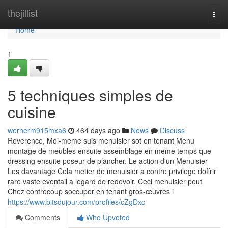
Home
thejillist
Togg
navi
Home
1
5 techniques simples de
cuisine
wernerm915mxa6
464 days ago
News
Discuss
Reverence, Moi-meme suis menuisier sot en tenant Menu
montage de meubles ensuite assemblage en meme temps que
dressing ensuite poseur de plancher. Le action d'un Menuisier
Les davantage Cela metier de menuisier a contre privilege doffrir
rare vaste eventail a legard de redevoir. Ceci menuisier peut
Chez contrecoup soccuper en tenant gros-œuvres i
https://www.bitsdujour.com/profiles/cZgDxc
Comments
Who Upvoted