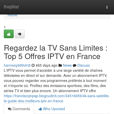
Home
thejillist
Togg
navi
Home
1
Regardez la TV Sans Limites :
Top 5 Offres IPTV en France
hannesy689vtn8
465 days ago
News
Discuss
L'IPTV vous permet d'accéder à une large variété de chaînes
télévisées en direct et sur demande. Avec un abonnement IPTV,
vous pouvez regarder vos programmes préférés à tout moment
et n'importe où. Profitez des émissions sportives, des films, des
séries TV et bien plus encore. Un abonnement IPTV offre
https://franciscojnpqp.blogcudinti.com/34516659/4k-sans-satellite-
le-guide-des-meilleurs-iptv-en-france
Comments
Who Upvoted