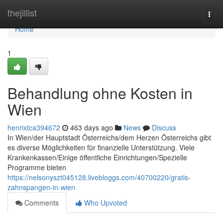
Home
thejillist
Togg
navi
Home
1
Behandlung ohne Kosten in
Wien
henrixtca394672
463 days ago
News
Discuss
In Wien/der Hauptstadt Österreichs/dem Herzen Österreichs gibt
es diverse Möglichkeiten für finanzielle Unterstützung. Viele
Krankenkassen/Einige öffentliche Einrichtungen/Spezielle
Programme bieten
https://nelsonyszt045128.livebloggs.com/40700220/gratis-
zahnspangen-in-wien
Comments
Who Upvoted