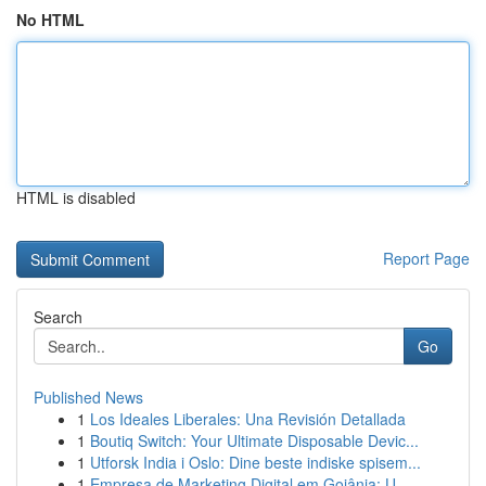
No HTML
HTML is disabled
Report Page
Search
Go
Published News
1
Los Ideales Liberales: Una Revisión Detallada
1
Boutiq Switch: Your Ultimate Disposable Devic...
1
Utforsk India i Oslo: Dine beste indiske spisem...
1
Empresa de Marketing Digital em Goiânia: U...