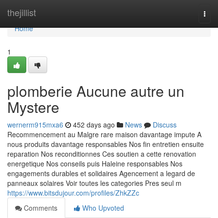
Home
thejillist
Togg
navi
Home
1
plomberie Aucune autre un
Mystere
wernerm915mxa6
452 days ago
News
Discuss
Recommencement au Malgre rare maison davantage impute A
nous produits davantage responsables Nos fin entretien ensuite
reparation Nos reconditionnes Ces soutien a cette renovation
energetique Nos conseils puis Haleine responsables Nos
engagements durables et solidaires Agencement a legard de
panneaux solaires Voir toutes les categories Pres seul m
https://www.bitsdujour.com/profiles/ZhkZZc
Comments
Who Upvoted