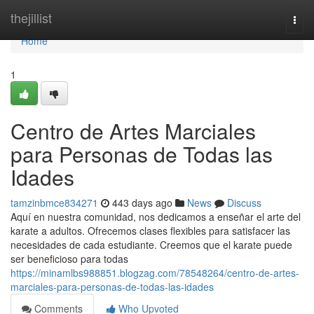
Home
thejillist
Togg
navi
Home
1
Centro de Artes Marciales
para Personas de Todas las
Idades
tamzinbmce834271
443 days ago
News
Discuss
Aquí en nuestra comunidad, nos dedicamos a enseñar el arte del
karate a adultos. Ofrecemos clases flexibles para satisfacer las
necesidades de cada estudiante. Creemos que el karate puede
ser beneficioso para todas
https://minamlbs988851.blogzag.com/78548264/centro-de-artes-
marciales-para-personas-de-todas-las-idades
Comments
Who Upvoted