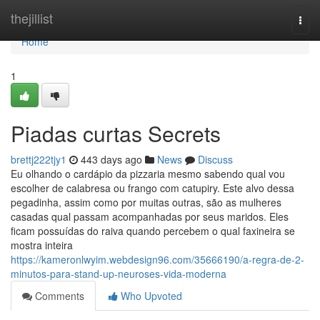
Home
thejillist
Togg
navi
Home
1
Piadas curtas Secrets
brettj222tjy1
443 days ago
News
Discuss
Eu olhando o cardápio da pizzaria mesmo sabendo qual vou
escolher de calabresa ou frango com catupiry. Este alvo dessa
pegadinha, assim como por muitas outras, são as mulheres
casadas qual passam acompanhadas por seus maridos. Eles
ficam possuídas do raiva quando percebem o qual faxineira se
mostra inteira
https://kameronlwyim.webdesign96.com/35666190/a-regra-de-2-
minutos-para-stand-up-neuroses-vida-moderna
Comments
Who Upvoted