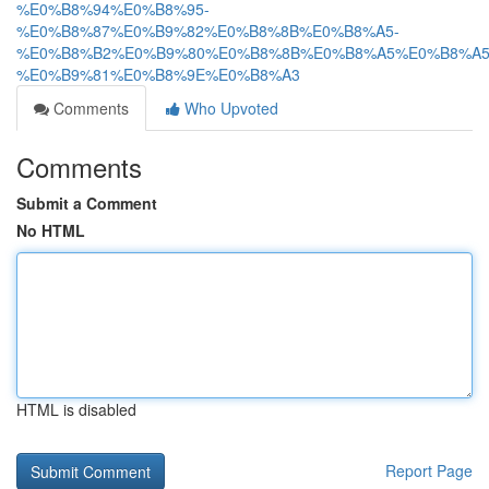
%E0%B8%94%E0%B8%95-
%E0%B8%87%E0%B9%82%E0%B8%8B%E0%B8%A5-
%E0%B8%B2%E0%B9%80%E0%B8%8B%E0%B8%A5%E0%B8%A5
%E0%B9%81%E0%B8%9E%E0%B8%A3
Comments
Who Upvoted
Comments
Submit a Comment
No HTML
HTML is disabled
Report Page