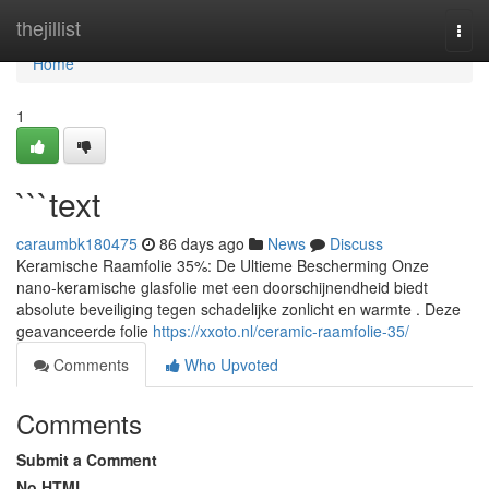
Home
thejillist
Togg
navi
Home
1
```text
caraumbk180475
86 days ago
News
Discuss
Keramische Raamfolie 35%: De Ultieme Bescherming Onze
nano-keramische glasfolie met een doorschijnendheid biedt
absolute beveiliging tegen schadelijke zonlicht en warmte . Deze
geavanceerde folie
https://xxoto.nl/ceramic-raamfolie-35/
Comments
Who Upvoted
Comments
Submit a Comment
No HTML