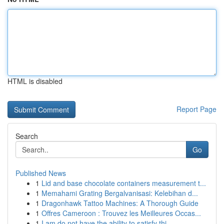
HTML is disabled
Report Page
Search
Go
Published News
1
Lid and base chocolate containers measurement t...
1
Memahami Grating Bergalvanisasi: Kelebihan d...
1
Dragonhawk Tattoo Machines: A Thorough Guide
1
Offres Cameroon : Trouvez les Meilleures Occas...
1
I am do not have the ability to satisfy thi...